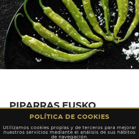
PIPARRAS EUSKO
LABEL Y ECOLÓGICAS
POLÍTICA DE COOKIES
Utilizamos cookies propias y de terceros para mejorar
nuestros servicios mediante el análisis de sus hábitos
de navegación.
Prueba nuestras piparras de agricultura