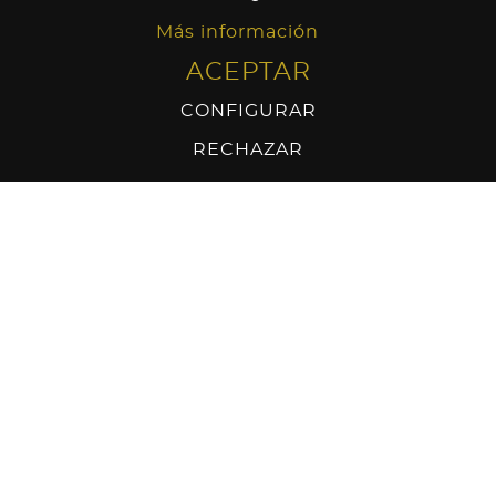
ecológica Eusko label y disfruta de un
Más información
producto ecológico, producido de manera
ACEPTAR
sostenible.
CONFIGURAR
RECHAZAR
PIPARRAS DE IBARRA