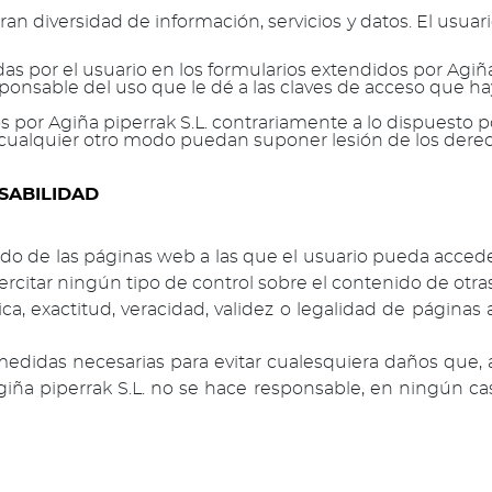
n diversidad de información, servicios y datos. El usuar
das por el usuario en los formularios extendidos por Agiña
esponsable del uso que le dé a las claves de acceso que 
os por Agiña piperrak S.L. contrariamente a lo dispuesto po
cualquier otro modo puedan suponer lesión de los derec
SABILIDAD
do de las páginas web a las que el usuario pueda acceder
citar ningún tipo de control sobre el contenido de otras
ca, exactitud, veracidad, validez o legalidad de página
edidas necesarias para evitar cualesquiera daños que, a
ña piperrak S.L. no se hace responsable, en ningún ca