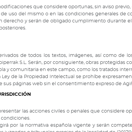
 modificaciones que considere oportunas, sin aviso previo,
 de uso del mismo o en las condiciones generales de co
 en derecho y serán de obligado cumplimiento durante 
osteriores.
derivados de todos los textos, imágenes, así como de 
piperrak S.L. Serán, por consiguiente, obras protegidas 
la y comunitaria en este campo, como los tratados interna
 Ley de la Propiedad Intelectual se prohíbe expresament
s de sus páginas web sin el consentimiento expreso de Agiñ
URISDICCIÓN
 presentar las acciones civiles o penales que considere o
 condiciones.
 regirá por la normativa española vigente y serán compet