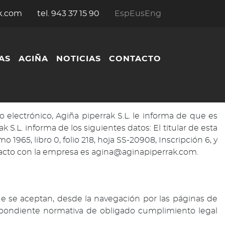
k.com
tel. 943 37 15 90
Esp
Eus
Eng
AS
AGIÑA
NOTICIAS
CONTACTO
o electrónico, Agiña piperrak S.L. le informa de que es
k S.L. informa de los siguientes datos: El titular de esta
1965, libro 0, folio 218, hoja SS-20908, Inscripción 6, y
ntacto con la empresa es
agina@aginapiperrak.com
.
que se aceptan, desde la navegación por las páginas de
rrespondiente normativa de obligado cumplimiento legal