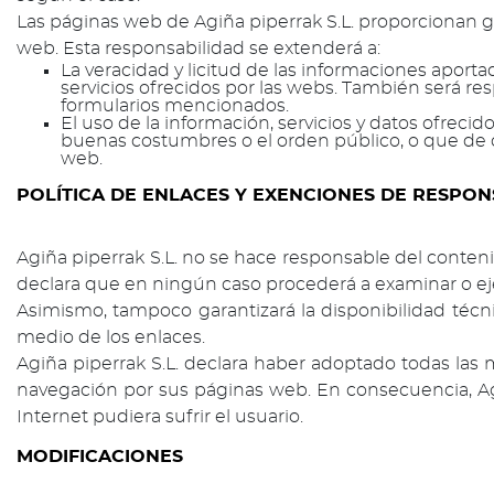
Las páginas web de Agiña piperrak S.L. proporcionan gra
web. Esta responsabilidad se extenderá a:
La veracidad y licitud de las informaciones aporta
servicios ofrecidos por las webs. También será r
formularios mencionados.
El uso de la información, servicios y datos ofrecid
buenas costumbres o el orden público, o que de 
web.
POLÍTICA DE ENLACES Y EXENCIONES DE RESPON
Agiña piperrak S.L. no se hace responsable del conteni
declara que en ningún caso procederá a examinar o ejer
Asimismo, tampoco garantizará la disponibilidad técni
medio de los enlaces.
Agiña piperrak S.L. declara haber adoptado todas las m
navegación por sus páginas web. En consecuencia, Agi
Internet pudiera sufrir el usuario.
MODIFICACIONES